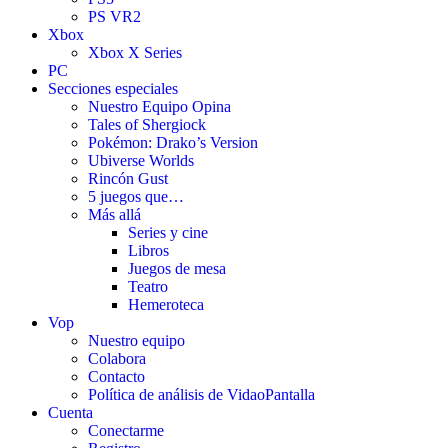
PS VR2
Xbox
Xbox X Series
PC
Secciones especiales
Nuestro Equipo Opina
Tales of Shergiock
Pokémon: Drako’s Version
Ubiverse Worlds
Rincón Gust
5 juegos que…
Más allá
Series y cine
Libros
Juegos de mesa
Teatro
Hemeroteca
Vop
Nuestro equipo
Colabora
Contacto
Política de análisis de VidaoPantalla
Cuenta
Conectarme