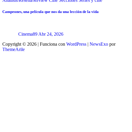
Análisis/Reseña/Review
Cine
Secciones
Series y cine
Campeones, una película que nos da una lección de la vida
Cinema89
Abr 24, 2026
Copyright © 2026 | Funciona con
WordPress
|
NewsExo
por
ThemeArile