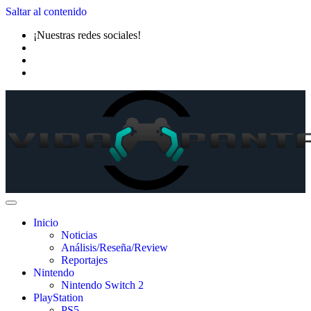
Saltar al contenido
¡Nuestras redes sociales!
Inicio
Noticias
Análisis/Reseña/Review
Reportajes
Nintendo
Nintendo Switch 2
PlayStation
PS5