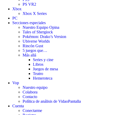
PS VR2
Xbox
Xbox X Series
PC
Secciones especiales
Nuestro Equipo Opina
Tales of Shergiock
Pokémon: Drako’s Version
Ubiverse Worlds
Rincón Gust
5 juegos que…
Más allá
Series y cine
Libros
Juegos de mesa
Teatro
Hemeroteca
Vop
Nuestro equipo
Colabora
Contacto
Política de análisis de VidaoPantalla
Cuenta
Conectarme