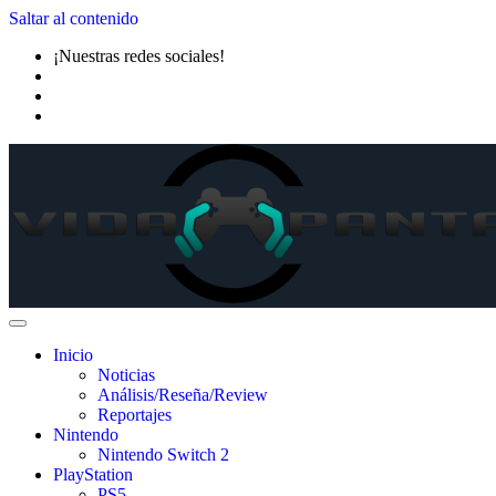
Saltar al contenido
¡Nuestras redes sociales!
Inicio
Noticias
Análisis/Reseña/Review
Reportajes
Nintendo
Nintendo Switch 2
PlayStation
PS5