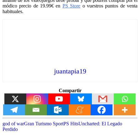
amante de los videojuegos debe probar y que podréis comprar por el
módico precio de 19.99€ en
PS Store
o vuestros puntos de venta
habituales.
juantapia19
Compartir
god of war
Gran Turismo Sport
PS Hits
Uncharted: El Legado
Perdido