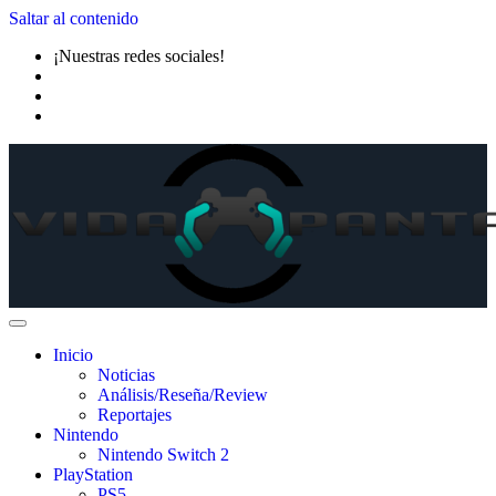
Saltar al contenido
¡Nuestras redes sociales!
Inicio
Noticias
Análisis/Reseña/Review
Reportajes
Nintendo
Nintendo Switch 2
PlayStation
PS5