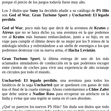
porque el precio de los juegos todavía fuese muy alto.
Los 3 títulos que
Sony
ha decidido añadir a su catálogo de
PS Hits
son
God of War
,
Gran Turismo Sport
y
Uncharted: El legado
perdido
.
God of War
, poco más hay que decir de la aventura de
Kratos
y
Atreus
que no se haya dicho ya, una aventura en la que podemos
ver al
Kratos
más humano embarcándose, junto a su hijo, en un
viaje para cumplir el último deseo de su mujer por los 9 reinos de la
mitología nórdica y enfrentándose a un sinfín de enemigos a los que
podremos destrozar con su nueva arma, el
Hacha Leviatán
.
Gran Turismo Sport
, la última entrega de uno de los más
aclamados simuladores de conducción en la que podremos escoger
entre cientos de coches para vivir una experiencia de alto octanaje
en circuitos por todo el mundo.
Uncharted: El legado perdido
, una aventura para todos los
fanáticos de la saga
Uncharted
que se quedasen con ganas de más
tras el final de la cuarta entrega. Ahora controlaremos a
Chloe Zafer
que debe unirse a
Nadine Ross
para recuperar un artefacto en la
India y evitar que una región se suma en el caos absoluto.
¿Qué os parecen los nuevos PS Hits? Sin duda son títulos que todo