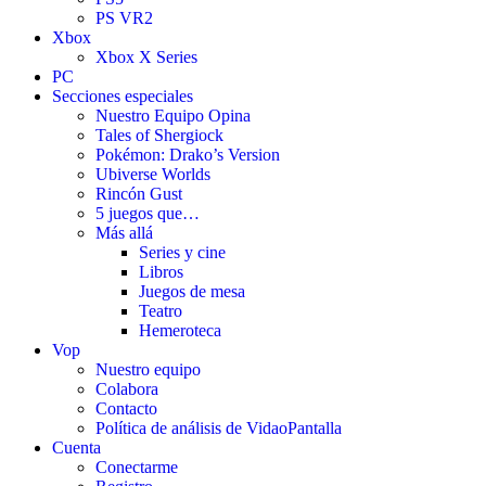
PS VR2
Xbox
Xbox X Series
PC
Secciones especiales
Nuestro Equipo Opina
Tales of Shergiock
Pokémon: Drako’s Version
Ubiverse Worlds
Rincón Gust
5 juegos que…
Más allá
Series y cine
Libros
Juegos de mesa
Teatro
Hemeroteca
Vop
Nuestro equipo
Colabora
Contacto
Política de análisis de VidaoPantalla
Cuenta
Conectarme