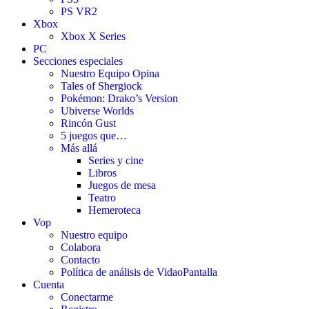
PS VR2
Xbox
Xbox X Series
PC
Secciones especiales
Nuestro Equipo Opina
Tales of Shergiock
Pokémon: Drako’s Version
Ubiverse Worlds
Rincón Gust
5 juegos que…
Más allá
Series y cine
Libros
Juegos de mesa
Teatro
Hemeroteca
Vop
Nuestro equipo
Colabora
Contacto
Política de análisis de VidaoPantalla
Cuenta
Conectarme