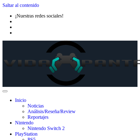
Saltar al contenido
¡Nuestras redes sociales!
Inicio
Noticias
Análisis/Reseña/Review
Reportajes
Nintendo
Nintendo Switch 2
PlayStation
PS5