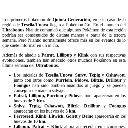
Los primeros Pokémon de
Quinta Generación
, en este caso de la
región de
Teselia/Unova
llegan a Pokémon Go. En el anuncio del
Ultrabonus
Niantic comunicó que algunos Pokémon de esta región
podrían ser conseguidos de distinta manera a partir de la tercera
semana. Pero Niantic normalmente ofrece más en los eventos de lo
que suele informar en un inicio.
Además de añadir a
Patrat
,
Lillipup
y
Klink
con sus respectivas
evoluciones, también han añadido otros muchos Pokémon en esta
última semana del
Ultrabonus
.
Los iniciales de
Teselia
/
Unova
:
Snivy
,
Tepig
y
Oshawott
,
junto con otros como
Purrloin
,
Pidove
,
Blitzle
,
Drillbur
y
Foongus
han sido también añadidos al juego y se pueden
conseguir de manera salvaje.
Patrat, Lillipup, Purrloin
y
Pidove
ahora aparecerán en los
huevos de
2 Km.
Snivy, Tepig, Oshawott, Blitzle, Drillbur
y
Foongus
aparecerán en los huevos de
5 km.
Ferroseed, Klink, Litwick, Golett
y
Deino
aparecerán en los
huevos de
10 km
.
Lillipup, Patrat
y
Klink
ahora aparecerán en incursiones,