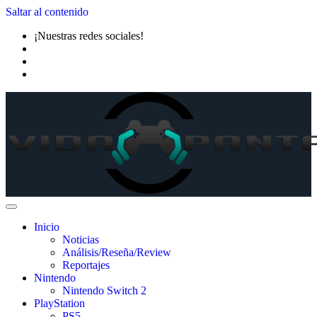
Saltar al contenido
¡Nuestras redes sociales!
Inicio
Noticias
Análisis/Reseña/Review
Reportajes
Nintendo
Nintendo Switch 2
PlayStation
PS5