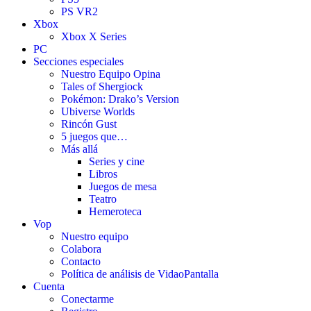
PS VR2
Xbox
Xbox X Series
PC
Secciones especiales
Nuestro Equipo Opina
Tales of Shergiock
Pokémon: Drako’s Version
Ubiverse Worlds
Rincón Gust
5 juegos que…
Más allá
Series y cine
Libros
Juegos de mesa
Teatro
Hemeroteca
Vop
Nuestro equipo
Colabora
Contacto
Política de análisis de VidaoPantalla
Cuenta
Conectarme