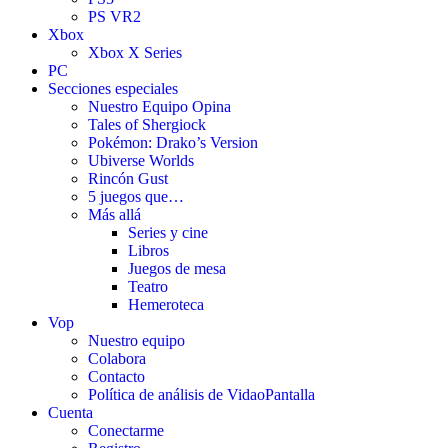
PS VR2
Xbox
Xbox X Series
PC
Secciones especiales
Nuestro Equipo Opina
Tales of Shergiock
Pokémon: Drako’s Version
Ubiverse Worlds
Rincón Gust
5 juegos que…
Más allá
Series y cine
Libros
Juegos de mesa
Teatro
Hemeroteca
Vop
Nuestro equipo
Colabora
Contacto
Política de análisis de VidaoPantalla
Cuenta
Conectarme