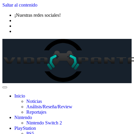
Saltar al contenido
¡Nuestras redes sociales!
Inicio
Noticias
Análisis/Reseña/Review
Reportajes
Nintendo
Nintendo Switch 2
PlayStation
PS5