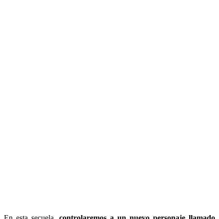
En esta secuela,
controlaremos a un nuevo personaje llamado