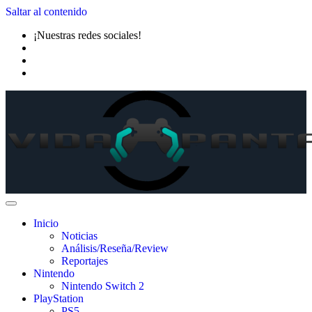
Saltar al contenido
¡Nuestras redes sociales!
Inicio
Noticias
Análisis/Reseña/Review
Reportajes
Nintendo
Nintendo Switch 2
PlayStation
PS5