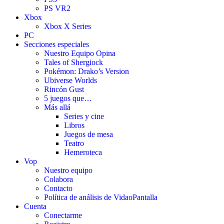
PS VR2
Xbox
Xbox X Series
PC
Secciones especiales
Nuestro Equipo Opina
Tales of Shergiock
Pokémon: Drako’s Version
Ubiverse Worlds
Rincón Gust
5 juegos que…
Más allá
Series y cine
Libros
Juegos de mesa
Teatro
Hemeroteca
Vop
Nuestro equipo
Colabora
Contacto
Política de análisis de VidaoPantalla
Cuenta
Conectarme