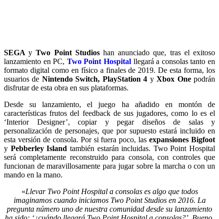
SEGA
y
Two Point Studios
han anunciado que, tras el exitoso
lanzamiento en PC,
Two Point Hospital
llegará a consolas tanto en
formato digital como en físico a finales de 2019. De esta forma, los
usuarios de
Nintendo Switch, PlayStation 4
y
Xbox One
podrán
disfrutar de esta obra en sus plataformas.
Desde su lanzamiento, el juego ha añadido en montón de
características frutos del feedback de sus jugadores, como lo es el
‘Interior Designer’, copiar y pegar diseños de salas y
personalización de personajes, que por supuesto estará incluido en
esta versión de consola. Por si fuera poco, las
expansiones Bigfoot
y
Pebberley Island
también estarán incluidas. Two Point Hospital
será completamente reconstruido para consola, con controles que
funcionan de maravillosamente para jugar sobre la marcha o con un
mando en la mano.
«
Llevar Two Point Hospital a consolas es algo que todos
imaginamos cuando iniciamos Two Point Studios en 2016. La
pregunta número uno de nuestra comunidad desde su lanzamiento
ha sido: ‘¿cuándo llegará Two Point Hospital a consolas?’. Bueno,