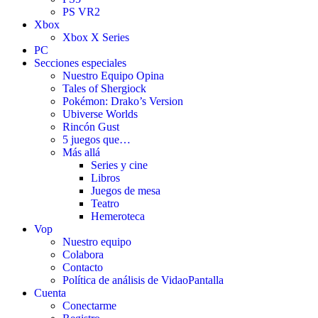
PS VR2
Xbox
Xbox X Series
PC
Secciones especiales
Nuestro Equipo Opina
Tales of Shergiock
Pokémon: Drako’s Version
Ubiverse Worlds
Rincón Gust
5 juegos que…
Más allá
Series y cine
Libros
Juegos de mesa
Teatro
Hemeroteca
Vop
Nuestro equipo
Colabora
Contacto
Política de análisis de VidaoPantalla
Cuenta
Conectarme