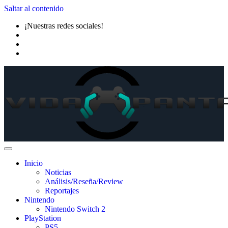
Saltar al contenido
¡Nuestras redes sociales!
Inicio
Noticias
Análisis/Reseña/Review
Reportajes
Nintendo
Nintendo Switch 2
PlayStation
PS5