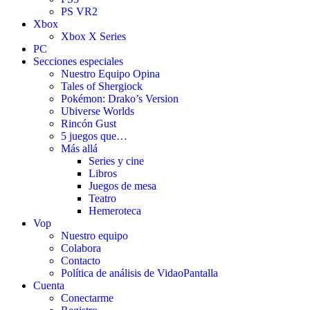
PS VR2
Xbox
Xbox X Series
PC
Secciones especiales
Nuestro Equipo Opina
Tales of Shergiock
Pokémon: Drako’s Version
Ubiverse Worlds
Rincón Gust
5 juegos que…
Más allá
Series y cine
Libros
Juegos de mesa
Teatro
Hemeroteca
Vop
Nuestro equipo
Colabora
Contacto
Política de análisis de VidaoPantalla
Cuenta
Conectarme