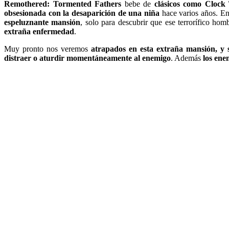
Remothered: Tormented Fathers
bebe de
clásicos como Cloc
obsesionada con la desaparición de una niña
hace varios años. En
espeluznante mansión
, solo para descubrir que ese terrorífico ho
extraña enfermedad
.
Muy pronto nos veremos
atrapados en esta extraña mansión, y 
distraer o aturdir momentáneamente al enemigo
. Además
los ene