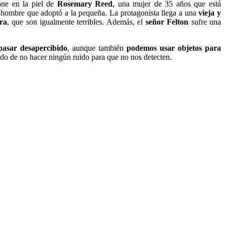
one en la piel de
Rosemary Reed
, una mujer de 35 años que está
l hombre que adoptó a la pequeña. La protagonista llega a una
vieja y
ra
, que son igualmente terribles. Además, el
señor Felton
sufre una
 pasar desapercibido
, aunque también
podemos usar objetos para
o de no hacer ningún ruido para que no nos detecten.