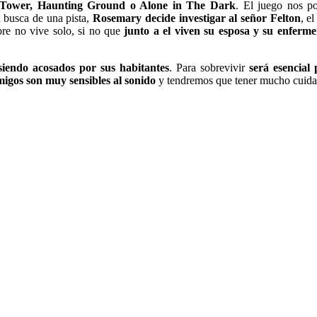
k Tower, Haunting Ground o Alone in The Dark
. El juego nos p
 busca de una pista,
Rosemary decide investigar al señor Felton
, e
mbre no vive solo, si no que
junto a el viven su esposa y su enferme
siendo acosados por sus habitantes
. Para sobrevivir
será esencial
migos son muy sensibles al sonido
y tendremos que tener mucho cuidad