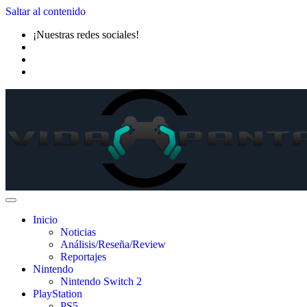
Saltar al contenido
¡Nuestras redes sociales!
Inicio
Noticias
Análisis/Reseña/Review
Reportajes
Nintendo
Nintendo Switch 2
PlayStation
PS5