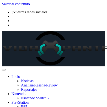
Saltar al contenido
¡Nuestras redes sociales!
Inicio
Noticias
Análisis/Reseña/Review
Reportajes
Nintendo
Nintendo Switch 2
PlayStation
PS5