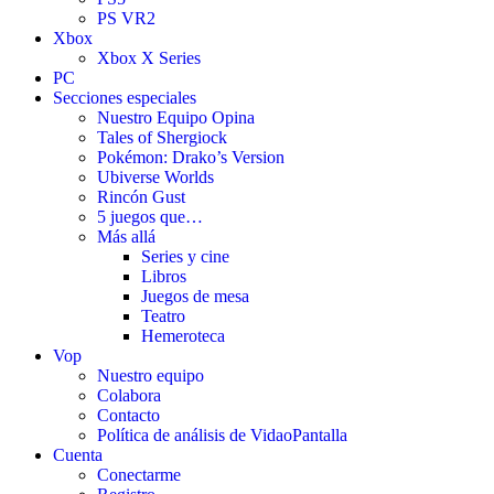
PS VR2
Xbox
Xbox X Series
PC
Secciones especiales
Nuestro Equipo Opina
Tales of Shergiock
Pokémon: Drako’s Version
Ubiverse Worlds
Rincón Gust
5 juegos que…
Más allá
Series y cine
Libros
Juegos de mesa
Teatro
Hemeroteca
Vop
Nuestro equipo
Colabora
Contacto
Política de análisis de VidaoPantalla
Cuenta
Conectarme