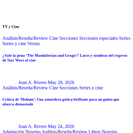
TV y Cine
Análisis/Reseña/Review
Cine
Secciones
Secciones especiales
Series
Series y cine
Versus
¿Vale la pena ‘The Mandalorian and Grogu’? Luces y sombras del regreso
de Star Wars al cine
Joan A. Rivero
May 28, 2026
Análisis/Reseña/Review
Cine
Secciones
Series y cine
Crítica de ‘Hokum’: Una atmósfera gótica brillante para un guión que
abarca demasiado
Joan A. Rivero
May 24, 2026
Adaptación Novelas
Análisis/Reseña/Review
Libros
Novelas