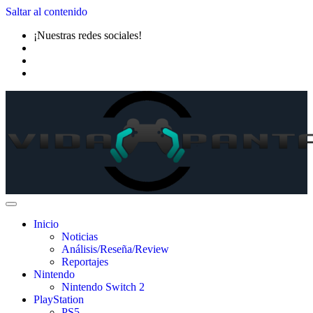
Saltar al contenido
¡Nuestras redes sociales!
Inicio
Noticias
Análisis/Reseña/Review
Reportajes
Nintendo
Nintendo Switch 2
PlayStation
PS5