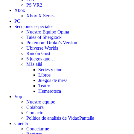
PS VR2
Xbox
Xbox X Series
PC
Secciones especiales
Nuestro Equipo Opina
Tales of Shergiock
Pokémon: Drako’s Version
Ubiverse Worlds
Rincón Gust
5 juegos que…
Más allá
Series y cine
Libros
Juegos de mesa
Teatro
Hemeroteca
Vop
Nuestro equipo
Colabora
Contacto
Política de análisis de VidaoPantalla
Cuenta
Conectarme