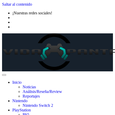
Saltar al contenido
¡Nuestras redes sociales!
Inicio
Noticias
Análisis/Reseña/Review
Reportajes
Nintendo
Nintendo Switch 2
PlayStation
PS5