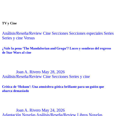
TV y Cine
Análisis/Reseña/Review
Cine
Secciones
Secciones especiales
Series
Series y cine
Versus
¿Vale la pena ‘The Mandalorian and Grogu’? Luces y sombras del regreso
de Star Wars al cine
Joan A. Rivero
May 28, 2026
Análisis/Reseña/Review
Cine
Secciones
Series y cine
Crítica de ‘Hokum’: Una atmósfera gótica brillante para un guión que
abarca demasiado
Joan A. Rivero
May 24, 2026
Adaptación Novelas
Análisis/Reseña/Review
Libros
Novelas