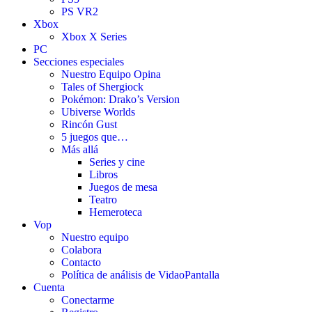
PS VR2
Xbox
Xbox X Series
PC
Secciones especiales
Nuestro Equipo Opina
Tales of Shergiock
Pokémon: Drako’s Version
Ubiverse Worlds
Rincón Gust
5 juegos que…
Más allá
Series y cine
Libros
Juegos de mesa
Teatro
Hemeroteca
Vop
Nuestro equipo
Colabora
Contacto
Política de análisis de VidaoPantalla
Cuenta
Conectarme