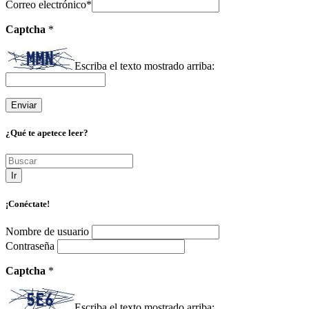
Correo electrónico
*
Captcha
*
Escriba el texto mostrado arriba:
¿Qué te apetece leer?
Ir
¡Conéctate!
Nombre de usuario
Contraseña
Captcha
*
Escriba el texto mostrado arriba: