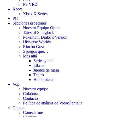
PS VR2
Xbox
Xbox X Series
PC
Secciones especiales
Nuestro Equipo Opina
Tales of Shergiock
Pokémon: Drako’s Version
Ubiverse Worlds
Rincón Gust
5 juegos que…
Más allá
Series y cine
Libros
Juegos de mesa
Teatro
Hemeroteca
Vop
Nuestro equipo
Colabora
Contacto
Política de análisis de VidaoPantalla
Cuenta
Conectarme