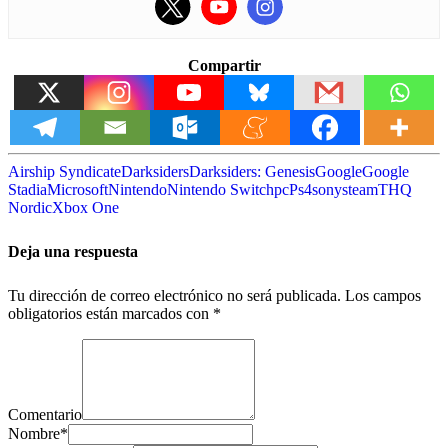
Compartir
Airship Syndicate
Darksiders
Darksiders: Genesis
Google
Google
Stadia
Microsoft
Nintendo
Nintendo Switch
pc
Ps4
sony
steam
THQ
Nordic
Xbox One
Deja una respuesta
Tu dirección de correo electrónico no será publicada.
Los campos
obligatorios están marcados con
*
Comentario
Nombre
*