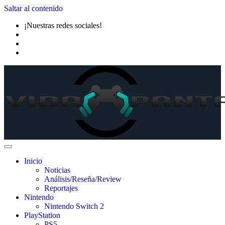
Saltar al contenido
¡Nuestras redes sociales!
Inicio
Noticias
Análisis/Reseña/Review
Reportajes
Nintendo
Nintendo Switch 2
PlayStation
PS5