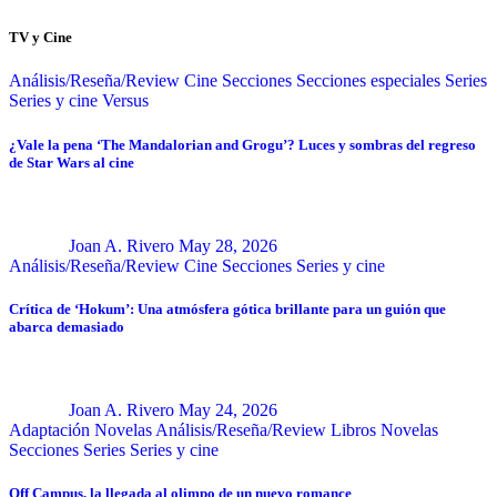
TV y Cine
Análisis/Reseña/Review
Cine
Secciones
Secciones especiales
Series
Series y cine
Versus
¿Vale la pena ‘The Mandalorian and Grogu’? Luces y sombras del regreso
de Star Wars al cine
Joan A. Rivero
May 28, 2026
Análisis/Reseña/Review
Cine
Secciones
Series y cine
Crítica de ‘Hokum’: Una atmósfera gótica brillante para un guión que
abarca demasiado
Joan A. Rivero
May 24, 2026
Adaptación Novelas
Análisis/Reseña/Review
Libros
Novelas
Secciones
Series
Series y cine
Off Campus, la llegada al olimpo de un nuevo romance