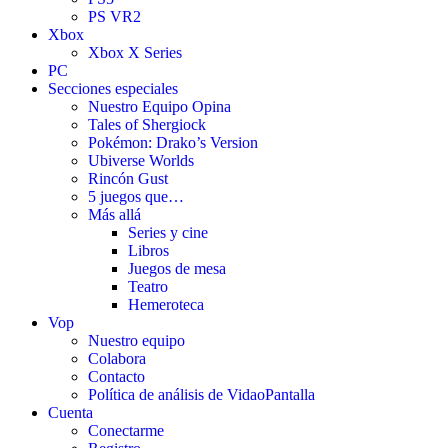
PS VR2
Xbox
Xbox X Series
PC
Secciones especiales
Nuestro Equipo Opina
Tales of Shergiock
Pokémon: Drako’s Version
Ubiverse Worlds
Rincón Gust
5 juegos que…
Más allá
Series y cine
Libros
Juegos de mesa
Teatro
Hemeroteca
Vop
Nuestro equipo
Colabora
Contacto
Política de análisis de VidaoPantalla
Cuenta
Conectarme