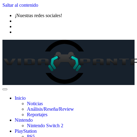
Saltar al contenido
¡Nuestras redes sociales!
Inicio
Noticias
Análisis/Reseña/Review
Reportajes
Nintendo
Nintendo Switch 2
PlayStation
PS5