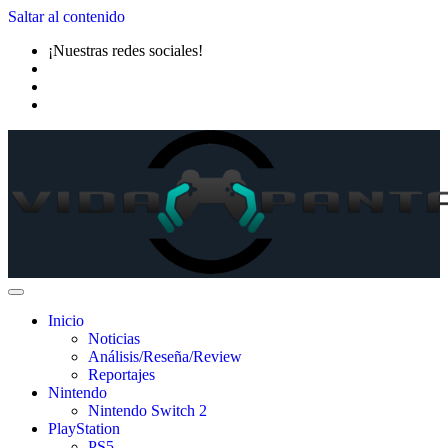
Saltar al contenido
¡Nuestras redes sociales!
Inicio
Noticias
Análisis/Reseña/Review
Reportajes
Nintendo
Nintendo Switch 2
PlayStation
PS5