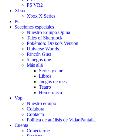
PS VR2
Xbox
Xbox X Series
PC
Secciones especiales
Nuestro Equipo Opina
Tales of Shergiock
Pokémon: Drako’s Version
Ubiverse Worlds
Rincón Gust
5 juegos que…
Más allá
Series y cine
Libros
Juegos de mesa
Teatro
Hemeroteca
Vop
Nuestro equipo
Colabora
Contacto
Política de análisis de VidaoPantalla
Cuenta
Conectarme