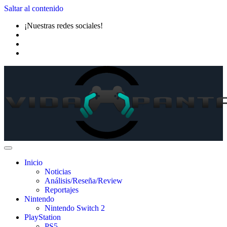
Saltar al contenido
¡Nuestras redes sociales!
Inicio
Noticias
Análisis/Reseña/Review
Reportajes
Nintendo
Nintendo Switch 2
PlayStation
PS5