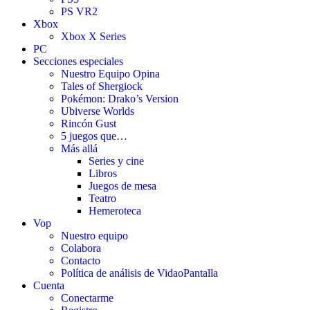
PS VR2
Xbox
Xbox X Series
PC
Secciones especiales
Nuestro Equipo Opina
Tales of Shergiock
Pokémon: Drako’s Version
Ubiverse Worlds
Rincón Gust
5 juegos que…
Más allá
Series y cine
Libros
Juegos de mesa
Teatro
Hemeroteca
Vop
Nuestro equipo
Colabora
Contacto
Política de análisis de VidaoPantalla
Cuenta
Conectarme