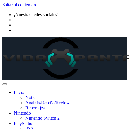
Saltar al contenido
¡Nuestras redes sociales!
Inicio
Noticias
Análisis/Reseña/Review
Reportajes
Nintendo
Nintendo Switch 2
PlayStation
PS5