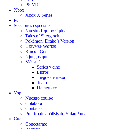
PS VR2
Xbox
Xbox X Series
PC
Secciones especiales
Nuestro Equipo Opina
Tales of Shergiock
Pokémon: Drako’s Version
Ubiverse Worlds
Rincón Gust
5 juegos que…
Más allá
Series y cine
Libros
Juegos de mesa
Teatro
Hemeroteca
Vop
Nuestro equipo
Colabora
Contacto
Política de análisis de VidaoPantalla
Cuenta
Conectarme