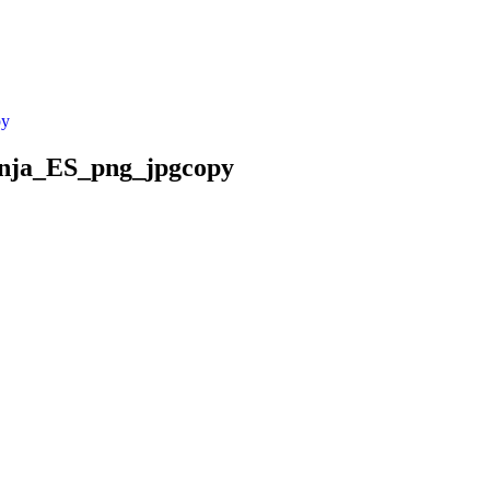
py
nja_ES_png_jpgcopy