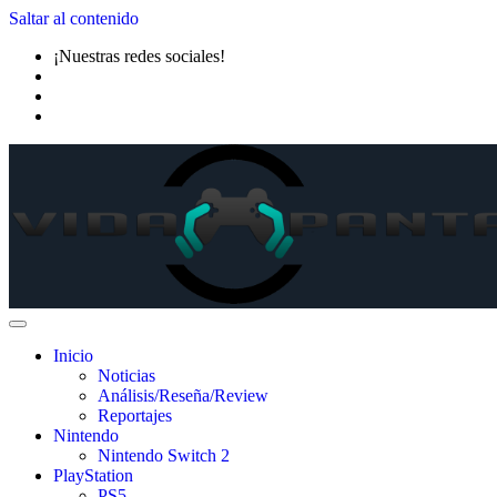
Saltar al contenido
¡Nuestras redes sociales!
Inicio
Noticias
Análisis/Reseña/Review
Reportajes
Nintendo
Nintendo Switch 2
PlayStation
PS5