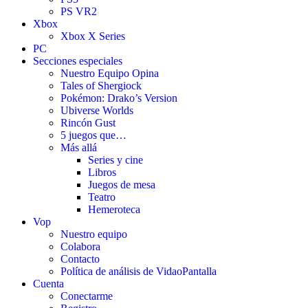
PS VR2
Xbox
Xbox X Series
PC
Secciones especiales
Nuestro Equipo Opina
Tales of Shergiock
Pokémon: Drako’s Version
Ubiverse Worlds
Rincón Gust
5 juegos que…
Más allá
Series y cine
Libros
Juegos de mesa
Teatro
Hemeroteca
Vop
Nuestro equipo
Colabora
Contacto
Política de análisis de VidaoPantalla
Cuenta
Conectarme