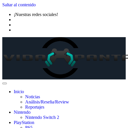
Saltar al contenido
¡Nuestras redes sociales!
Inicio
Noticias
Análisis/Reseña/Review
Reportajes
Nintendo
Nintendo Switch 2
PlayStation
PS5