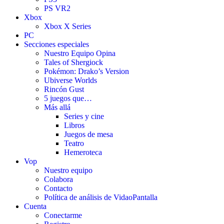
PS VR2
Xbox
Xbox X Series
PC
Secciones especiales
Nuestro Equipo Opina
Tales of Shergiock
Pokémon: Drako’s Version
Ubiverse Worlds
Rincón Gust
5 juegos que…
Más allá
Series y cine
Libros
Juegos de mesa
Teatro
Hemeroteca
Vop
Nuestro equipo
Colabora
Contacto
Política de análisis de VidaoPantalla
Cuenta
Conectarme