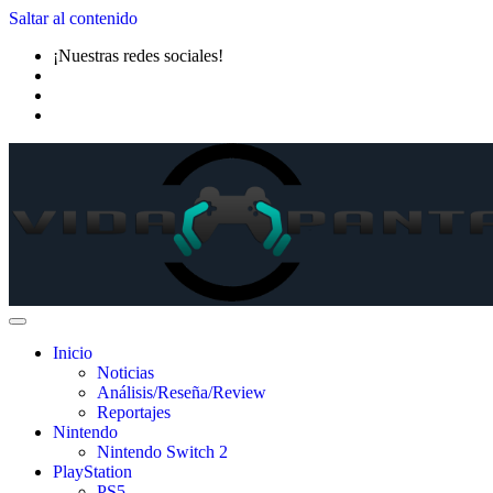
Saltar al contenido
¡Nuestras redes sociales!
Inicio
Noticias
Análisis/Reseña/Review
Reportajes
Nintendo
Nintendo Switch 2
PlayStation
PS5