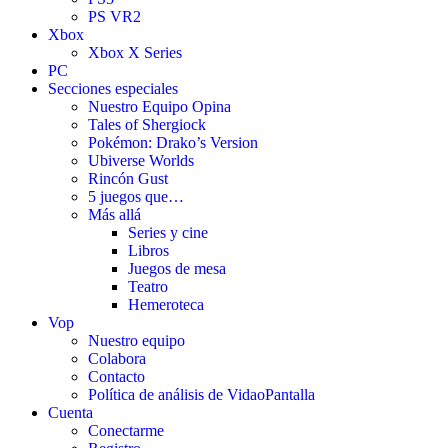
PS VR2
Xbox
Xbox X Series
PC
Secciones especiales
Nuestro Equipo Opina
Tales of Shergiock
Pokémon: Drako’s Version
Ubiverse Worlds
Rincón Gust
5 juegos que…
Más allá
Series y cine
Libros
Juegos de mesa
Teatro
Hemeroteca
Vop
Nuestro equipo
Colabora
Contacto
Política de análisis de VidaoPantalla
Cuenta
Conectarme