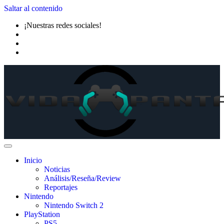
Saltar al contenido
¡Nuestras redes sociales!
Inicio
Noticias
Análisis/Reseña/Review
Reportajes
Nintendo
Nintendo Switch 2
PlayStation
PS5