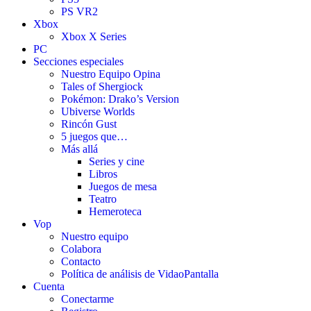
PS VR2
Xbox
Xbox X Series
PC
Secciones especiales
Nuestro Equipo Opina
Tales of Shergiock
Pokémon: Drako’s Version
Ubiverse Worlds
Rincón Gust
5 juegos que…
Más allá
Series y cine
Libros
Juegos de mesa
Teatro
Hemeroteca
Vop
Nuestro equipo
Colabora
Contacto
Política de análisis de VidaoPantalla
Cuenta
Conectarme