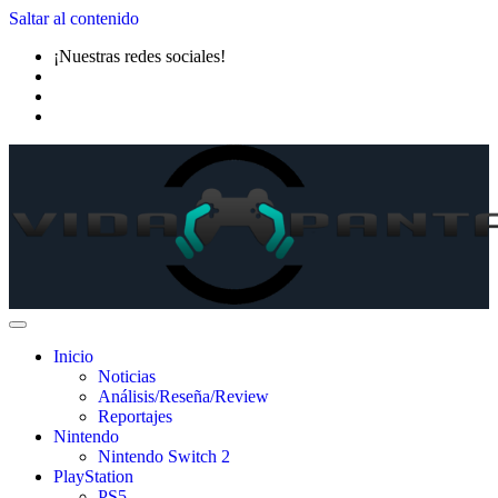
Saltar al contenido
¡Nuestras redes sociales!
Inicio
Noticias
Análisis/Reseña/Review
Reportajes
Nintendo
Nintendo Switch 2
PlayStation
PS5