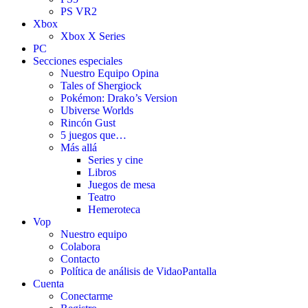
PS VR2
Xbox
Xbox X Series
PC
Secciones especiales
Nuestro Equipo Opina
Tales of Shergiock
Pokémon: Drako’s Version
Ubiverse Worlds
Rincón Gust
5 juegos que…
Más allá
Series y cine
Libros
Juegos de mesa
Teatro
Hemeroteca
Vop
Nuestro equipo
Colabora
Contacto
Política de análisis de VidaoPantalla
Cuenta
Conectarme