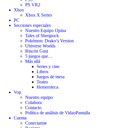
PS VR2
Xbox
Xbox X Series
PC
Secciones especiales
Nuestro Equipo Opina
Tales of Shergiock
Pokémon: Drako’s Version
Ubiverse Worlds
Rincón Gust
5 juegos que…
Más allá
Series y cine
Libros
Juegos de mesa
Teatro
Hemeroteca
Vop
Nuestro equipo
Colabora
Contacto
Política de análisis de VidaoPantalla
Cuenta
Conectarme