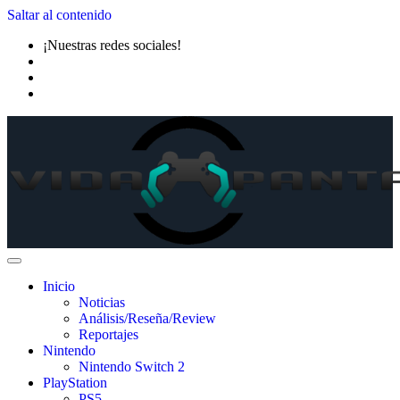
Saltar al contenido
¡Nuestras redes sociales!
Inicio
Noticias
Análisis/Reseña/Review
Reportajes
Nintendo
Nintendo Switch 2
PlayStation
PS5