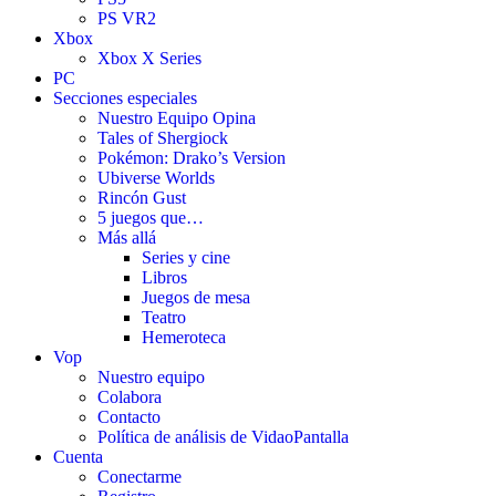
PS VR2
Xbox
Xbox X Series
PC
Secciones especiales
Nuestro Equipo Opina
Tales of Shergiock
Pokémon: Drako’s Version
Ubiverse Worlds
Rincón Gust
5 juegos que…
Más allá
Series y cine
Libros
Juegos de mesa
Teatro
Hemeroteca
Vop
Nuestro equipo
Colabora
Contacto
Política de análisis de VidaoPantalla
Cuenta
Conectarme