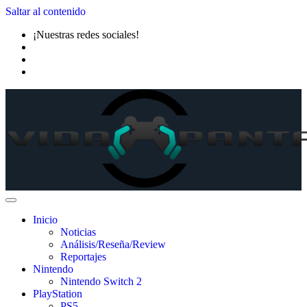
Saltar al contenido
¡Nuestras redes sociales!
Inicio
Noticias
Análisis/Reseña/Review
Reportajes
Nintendo
Nintendo Switch 2
PlayStation
PS5