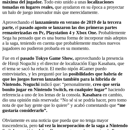
máxima del jugador.
Todo esto unido a unas
localizaciones
tomadas en lugares reales,
que ayudaron en su época a proyectar
un halo de juego innovador más que merecidamente.
Aprovechando el
lanzamiento en verano de 2019 de la tercera
parte,
el
pasado agosto se lanzaron las dos primeras partes
remasterizadas en Pc, Playstation 4 y Xbox One.
Probablemente
Sega ha pensado que es una buena forma de incorporar más adeptos
a la saga, teniendo en cuenta que probablemente muchos nuevos
jugadores no pudieron probarla en su momento.
Fue en el
pasado Tokyo Game Show,
aprovechando la presencia
de Hiroji Noguchi y el director de localización Eigo Kasahara, que
el tema se sacó ha relucir. El medio nipón 4Gamer puedo
entrevistarles, y les preguntó por las
posibilidades que habría de
que los juegos fueron lanzados también para la híbrida de
Nintendo. Noguchi
indicó que: “personalmente,
creo que sería
bonito jugar en Nintendo Switch, en cualquier lugar”
haciendo
referencia a uno de los lemas de la consola.
Kasahara
en cambio,
dio una opinión más reservada: “No sé si se podría hacer, pero tomo
nota de que hay gente que lo quiere” y acabó comentando que
“me
gustaría considerarlo”.
Obviamente es una noticia que pueda que no tenga mayor
trascendencia, pero
tal vez la incorporación de la saga a Nintendo