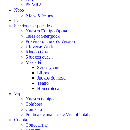
PS VR2
Xbox
Xbox X Series
PC
Secciones especiales
Nuestro Equipo Opina
Tales of Shergiock
Pokémon: Drako’s Version
Ubiverse Worlds
Rincón Gust
5 juegos que…
Más allá
Series y cine
Libros
Juegos de mesa
Teatro
Hemeroteca
Vop
Nuestro equipo
Colabora
Contacto
Política de análisis de VidaoPantalla
Cuenta
Conectarme