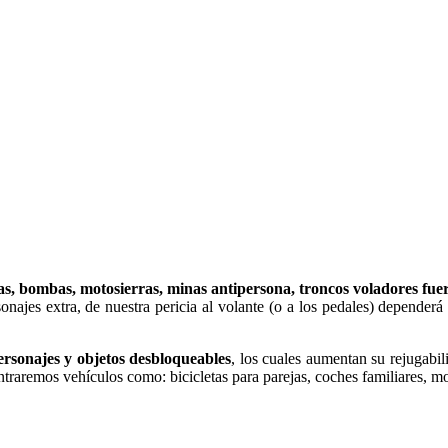
as, bombas, motosierras, minas antipersona, troncos voladores fue
es extra, de nuestra pericia al volante (o a los pedales) dependerá si
ersonajes y objetos desbloqueables
, los cuales aumentan su rejugabi
ontraremos vehículos como: bicicletas para parejas, coches familiares, 