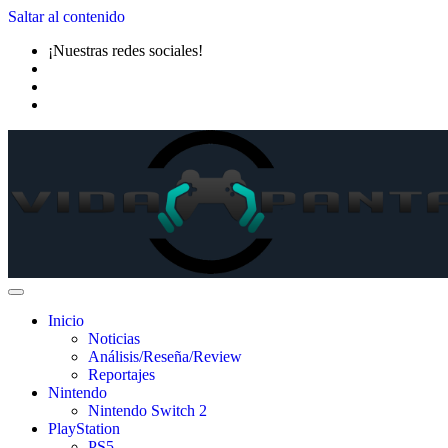
Saltar al contenido
¡Nuestras redes sociales!
Inicio
Noticias
Análisis/Reseña/Review
Reportajes
Nintendo
Nintendo Switch 2
PlayStation
PS5