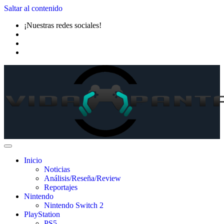
Saltar al contenido
¡Nuestras redes sociales!
Inicio
Noticias
Análisis/Reseña/Review
Reportajes
Nintendo
Nintendo Switch 2
PlayStation
PS5