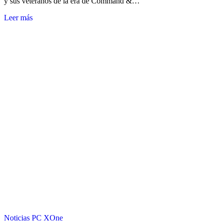
y sus veteranos de la era de Command &…
Leer más
Noticias
PC
XOne