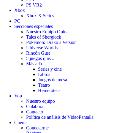
PS VR2
Xbox
Xbox X Series
PC
Secciones especiales
Nuestro Equipo Opina
Tales of Shergiock
Pokémon: Drako’s Version
Ubiverse Worlds
Rincón Gust
5 juegos que…
Más allá
Series y cine
Libros
Juegos de mesa
Teatro
Hemeroteca
Vop
Nuestro equipo
Colabora
Contacto
Política de análisis de VidaoPantalla
Cuenta
Conectarme