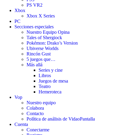
PS VR2
Xbox
Xbox X Series
PC
Secciones especiales
Nuestro Equipo Opina
Tales of Shergiock
Pokémon: Drako’s Version
Ubiverse Worlds
Rincón Gust
5 juegos que…
Más allá
Series y cine
Libros
Juegos de mesa
Teatro
Hemeroteca
Vop
Nuestro equipo
Colabora
Contacto
Política de análisis de VidaoPantalla
Cuenta
Conectarme