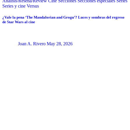
Análisis/Reseña/Review
Cine
Secciones
Secciones especiales
Series
Series y cine
Versus
¿Vale la pena ‘The Mandalorian and Grogu’? Luces y sombras del regreso
de Star Wars al cine
Joan A. Rivero
May 28, 2026