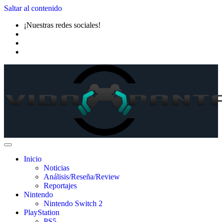
Saltar al contenido
¡Nuestras redes sociales!
Inicio
Noticias
Análisis/Reseña/Review
Reportajes
Nintendo
Nintendo Switch 2
PlayStation
PS5