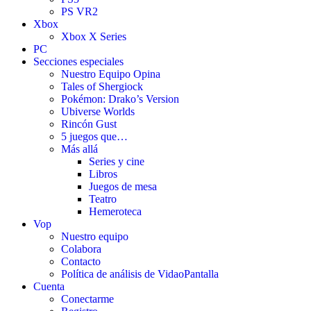
PS VR2
Xbox
Xbox X Series
PC
Secciones especiales
Nuestro Equipo Opina
Tales of Shergiock
Pokémon: Drako’s Version
Ubiverse Worlds
Rincón Gust
5 juegos que…
Más allá
Series y cine
Libros
Juegos de mesa
Teatro
Hemeroteca
Vop
Nuestro equipo
Colabora
Contacto
Política de análisis de VidaoPantalla
Cuenta
Conectarme