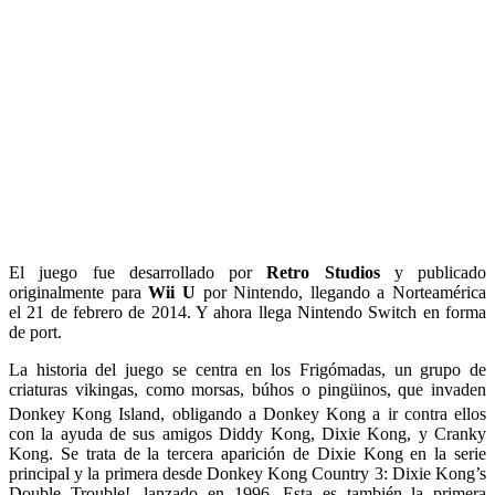
El juego fue desarrollado por
Retro Studios
y publicado
originalmente para
Wii U
por Nintendo, llegando a Norteamérica
el 21 de febrero de 2014. Y ahora llega Nintendo Switch en forma
de port.
La historia del juego se centra en los Frigómadas, un grupo de
criaturas vikingas, como morsas, búhos o pingüinos, que invaden
Donkey Kong Island,
​ obligando a Donkey Kong a ir contra ellos
con la ayuda de sus amigos Diddy Kong, Dixie Kong, y Cranky
Kong. Se trata de la tercera aparición de Dixie Kong en la serie
principal y la primera desde Donkey Kong Country 3: Dixie Kong’s
Double Trouble!, lanzado en 1996. Esta es también la primera