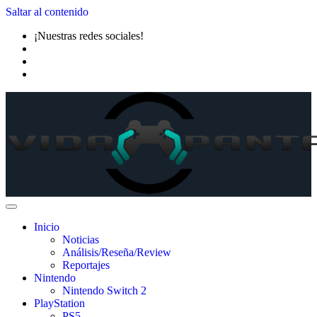
Saltar al contenido
¡Nuestras redes sociales!
Inicio
Noticias
Análisis/Reseña/Review
Reportajes
Nintendo
Nintendo Switch 2
PlayStation
PS5