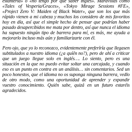
estantería» o «no tengo por qué saber inglés». Maravillas como
«Tales of Vesperia/Graces», «Tokyo Mirage Sessions #FE»,
«Project Zero V: Maiden of Black Water», que son los que más
rápido vienen a mi cabeza y muchos los considero de mis favoritos
hoy en día, así que el simple hecho de pensar que podrían haber
pasado desapercibidos me mata por dentro, así que nunca el idioma
ha supuesto ningún tipo de barrera para mí, es más, me ayuda a
mejorarlo incluso más aún y familiarizarte con él.
Pero ojo, que yo lo reconozco, evidentemente preferíría que llegasen
subtitulados a nuestro idioma (¿a quíén no?), pero de ahí a criticar
que un juego llegue solo en inglés…. Lo siento, pero es una
situación en la que no puedo evitar soltar una carcajada, y cuando
eso es un punto en contra en un análisis… sin comentarios. Sed un
poco honestos, que el idioma no os suponga ninguna barrera, vedlo
de otro modo, como una oportunidad de aprender y expandir
vuestro conocimiento. Quién sabe, quizá en un futuro estaréis
agradecidos.