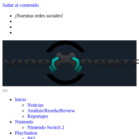
Saltar al contenido
¡Nuestras redes sociales!
Inicio
Noticias
Análisis/Reseña/Review
Reportajes
Nintendo
Nintendo Switch 2
PlayStation
PS5