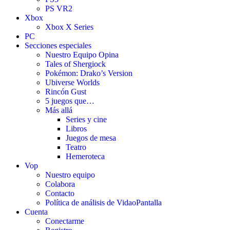
PS VR2
Xbox
Xbox X Series
PC
Secciones especiales
Nuestro Equipo Opina
Tales of Shergiock
Pokémon: Drako’s Version
Ubiverse Worlds
Rincón Gust
5 juegos que…
Más allá
Series y cine
Libros
Juegos de mesa
Teatro
Hemeroteca
Vop
Nuestro equipo
Colabora
Contacto
Política de análisis de VidaoPantalla
Cuenta
Conectarme