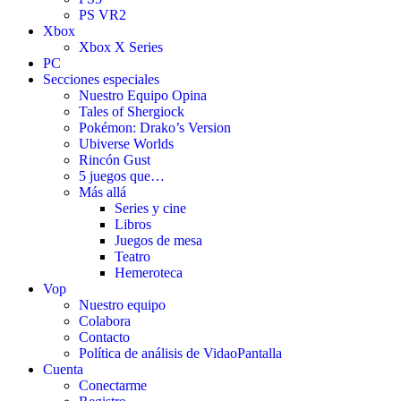
PS VR2
Xbox
Xbox X Series
PC
Secciones especiales
Nuestro Equipo Opina
Tales of Shergiock
Pokémon: Drako’s Version
Ubiverse Worlds
Rincón Gust
5 juegos que…
Más allá
Series y cine
Libros
Juegos de mesa
Teatro
Hemeroteca
Vop
Nuestro equipo
Colabora
Contacto
Política de análisis de VidaoPantalla
Cuenta
Conectarme