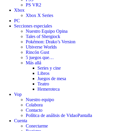
PS VR2
Xbox
Xbox X Series
PC
Secciones especiales
Nuestro Equipo Opina
Tales of Shergiock
Pokémon: Drako’s Version
Ubiverse Worlds
Rincón Gust
5 juegos que…
Más allá
Series y cine
Libros
Juegos de mesa
Teatro
Hemeroteca
Vop
Nuestro equipo
Colabora
Contacto
Política de análisis de VidaoPantalla
Cuenta
Conectarme