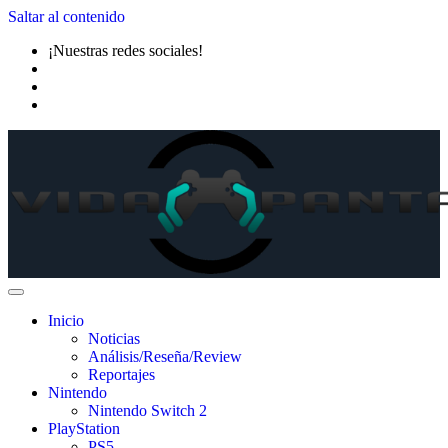
Saltar al contenido
¡Nuestras redes sociales!
Inicio
Noticias
Análisis/Reseña/Review
Reportajes
Nintendo
Nintendo Switch 2
PlayStation
PS5