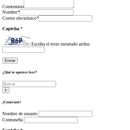
Comentario
Nombre
*
Correo electrónico
*
Captcha
*
Escriba el texto mostrado arriba:
¿Qué te apetece leer?
Ir
¡Conéctate!
Nombre de usuario
Contraseña