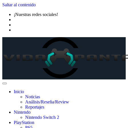
Saltar al contenido
¡Nuestras redes sociales!
Inicio
Noticias
Análisis/Reseña/Review
Reportajes
Nintendo
Nintendo Switch 2
PlayStation
PS5