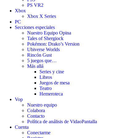
PS VR2
Xbox
Xbox X Series
PC
Secciones especiales
Nuestro Equipo Opina
Tales of Shergiock
Pokémon: Drako’s Version
Ubiverse Worlds
Rincón Gust
5 juegos que…
Más allá
Series y cine
Libros
Juegos de mesa
Teatro
Hemeroteca
Vop
Nuestro equipo
Colabora
Contacto
Política de análisis de VidaoPantalla
Cuenta
Conectarme