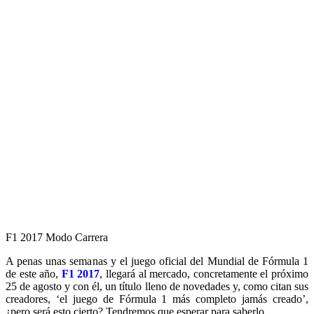
F1 2017 Modo Carrera
A penas unas semanas y el juego oficial del Mundial de Fórmula 1
de este año,
F1 2017
, llegará al mercado, concretamente el próximo
25 de agosto y con él, un título lleno de novedades y, como citan sus
creadores, ‘el juego de Fórmula 1 más completo jamás creado’,
¿pero será esto cierto? Tendremos que esperar para saberlo.