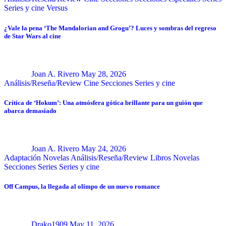
Series y cine
Versus
¿Vale la pena ‘The Mandalorian and Grogu’? Luces y sombras del regreso
de Star Wars al cine
Joan A. Rivero
May 28, 2026
Análisis/Reseña/Review
Cine
Secciones
Series y cine
Crítica de ‘Hokum’: Una atmósfera gótica brillante para un guión que
abarca demasiado
Joan A. Rivero
May 24, 2026
Adaptación Novelas
Análisis/Reseña/Review
Libros
Novelas
Secciones
Series
Series y cine
Off Campus, la llegada al olimpo de un nuevo romance
Drako1909
May 11, 2026