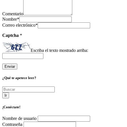
Comentario
Nombre
*
Correo electrónico
*
Captcha
*
Escriba el texto mostrado arriba:
¿Qué te apetece leer?
Ir
¡Conéctate!
Nombre de usuario
Contraseña