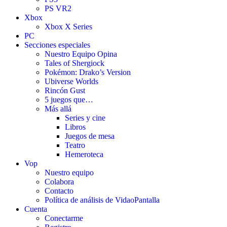
PS VR2
Xbox
Xbox X Series
PC
Secciones especiales
Nuestro Equipo Opina
Tales of Shergiock
Pokémon: Drako’s Version
Ubiverse Worlds
Rincón Gust
5 juegos que…
Más allá
Series y cine
Libros
Juegos de mesa
Teatro
Hemeroteca
Vop
Nuestro equipo
Colabora
Contacto
Política de análisis de VidaoPantalla
Cuenta
Conectarme