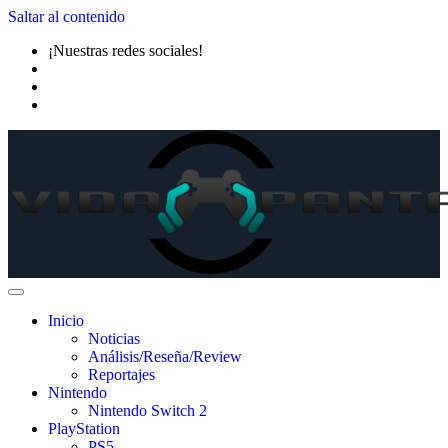
Saltar al contenido
¡Nuestras redes sociales!
Inicio
Noticias
Análisis/Reseña/Review
Reportajes
Nintendo
Nintendo Switch 2
PlayStation
PS5