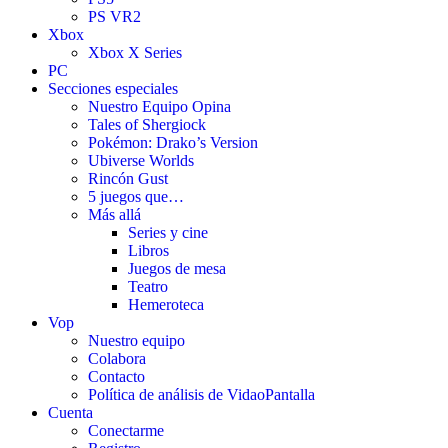
PS VR2
Xbox
Xbox X Series
PC
Secciones especiales
Nuestro Equipo Opina
Tales of Shergiock
Pokémon: Drako’s Version
Ubiverse Worlds
Rincón Gust
5 juegos que…
Más allá
Series y cine
Libros
Juegos de mesa
Teatro
Hemeroteca
Vop
Nuestro equipo
Colabora
Contacto
Política de análisis de VidaoPantalla
Cuenta
Conectarme