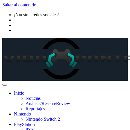
Saltar al contenido
¡Nuestras redes sociales!
Inicio
Noticias
Análisis/Reseña/Review
Reportajes
Nintendo
Nintendo Switch 2
PlayStation
PS5