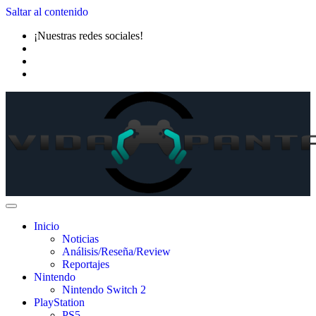
Saltar al contenido
¡Nuestras redes sociales!
Inicio
Noticias
Análisis/Reseña/Review
Reportajes
Nintendo
Nintendo Switch 2
PlayStation
PS5