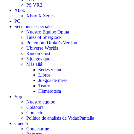
PS VR2
Xbox
Xbox X Series
PC
Secciones especiales
Nuestro Equipo Opina
Tales of Shergiock
Pokémon: Drako’s Version
Ubiverse Worlds
Rincón Gust
5 juegos que…
Más allá
Series y cine
Libros
Juegos de mesa
Teatro
Hemeroteca
Vop
Nuestro equipo
Colabora
Contacto
Política de análisis de VidaoPantalla
Cuenta
Conectarme