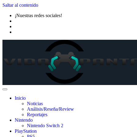
Saltar al contenido
¡Nuestras redes sociales!
Inicio
Noticias
Análisis/Reseña/Review
Reportajes
Nintendo
Nintendo Switch 2
PlayStation
PS5