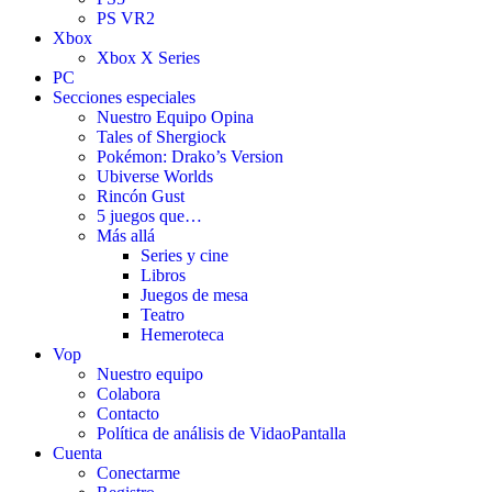
PS VR2
Xbox
Xbox X Series
PC
Secciones especiales
Nuestro Equipo Opina
Tales of Shergiock
Pokémon: Drako’s Version
Ubiverse Worlds
Rincón Gust
5 juegos que…
Más allá
Series y cine
Libros
Juegos de mesa
Teatro
Hemeroteca
Vop
Nuestro equipo
Colabora
Contacto
Política de análisis de VidaoPantalla
Cuenta
Conectarme