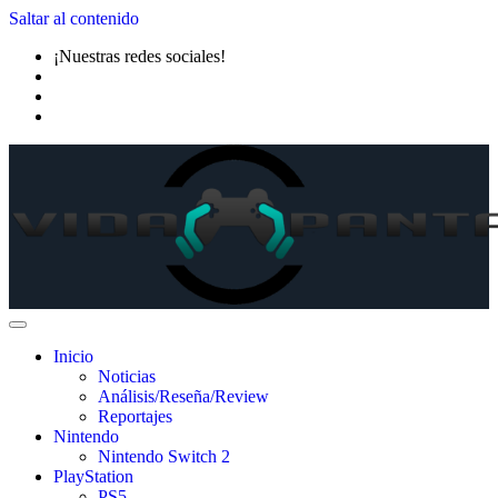
Saltar al contenido
¡Nuestras redes sociales!
Inicio
Noticias
Análisis/Reseña/Review
Reportajes
Nintendo
Nintendo Switch 2
PlayStation
PS5