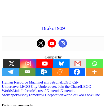
Drako1909
Compartir
Human Resource Machine
I am Setsuna
LEGO City
Undercover
LEGO City Undercover: Join the Chase!
LEGO
Worlds
Little Inferno
Microsoft
Nintendo
Nintendo
Switch
pc
Ps4
sony
Tomorrow Corporation
World of Goo
Xbox One
Deja una respuesta