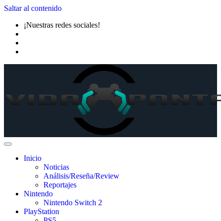
Saltar al contenido
¡Nuestras redes sociales!
Inicio
Noticias
Análisis/Reseña/Review
Reportajes
Nintendo
Nintendo Switch 2
PlayStation
PS5