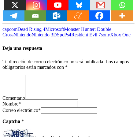
capcom
Dead Rising 4
Microsoft
Monster Hunter: Double
Cross
Nintendo
Nintendo 3DS
pc
Ps4
Resident Evil 7
sony
Xbox One
Deja una respuesta
Tu dirección de correo electrónico no será publicada.
Los campos
obligatorios están marcados con
*
Comentario
Nombre
*
Correo electrónico
*
Captcha
*