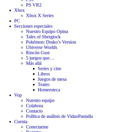
PS VR2
Xbox
Xbox X Series
PC
Secciones especiales
Nuestro Equipo Opina
Tales of Shergiock
Pokémon: Drako’s Version
Ubiverse Worlds
Rincón Gust
5 juegos que…
Más allá
Series y cine
Libros
Juegos de mesa
Teatro
Hemeroteca
Vop
Nuestro equipo
Colabora
Contacto
Política de análisis de VidaoPantalla
Cuenta
Conectarme