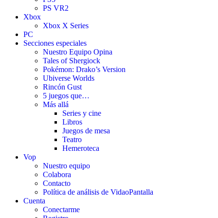
PS VR2
Xbox
Xbox X Series
PC
Secciones especiales
Nuestro Equipo Opina
Tales of Shergiock
Pokémon: Drako’s Version
Ubiverse Worlds
Rincón Gust
5 juegos que…
Más allá
Series y cine
Libros
Juegos de mesa
Teatro
Hemeroteca
Vop
Nuestro equipo
Colabora
Contacto
Política de análisis de VidaoPantalla
Cuenta
Conectarme