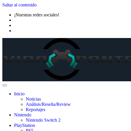
Saltar al contenido
¡Nuestras redes sociales!
Inicio
Noticias
Análisis/Reseña/Review
Reportajes
Nintendo
Nintendo Switch 2
PlayStation
PS5