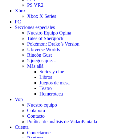
PS VR2
Xbox
Xbox X Series
PC
Secciones especiales
Nuestro Equipo Opina
Tales of Shergiock
Pokémon: Drako’s Version
Ubiverse Worlds
Rincón Gust
5 juegos que…
Más allá
Series y cine
Libros
Juegos de mesa
Teatro
Hemeroteca
Vop
Nuestro equipo
Colabora
Contacto
Política de análisis de VidaoPantalla
Cuenta
Conectarme