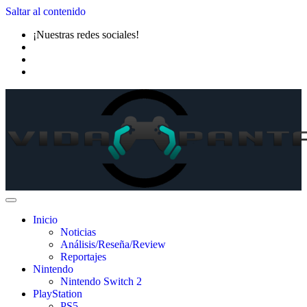
Saltar al contenido
¡Nuestras redes sociales!
Inicio
Noticias
Análisis/Reseña/Review
Reportajes
Nintendo
Nintendo Switch 2
PlayStation
PS5