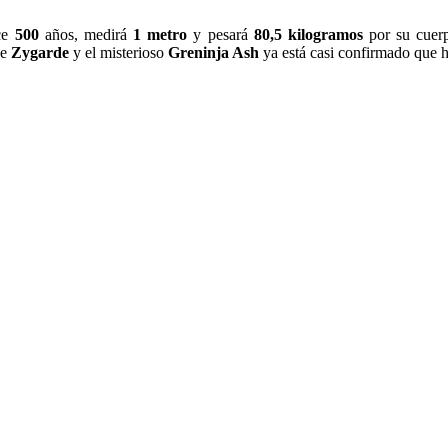
ce
500
años, medirá
1 metro
y pesará
80,5 kilogramos
por su cue
de
Zygarde
y el misterioso
Greninja Ash
ya está casi confirmado que 