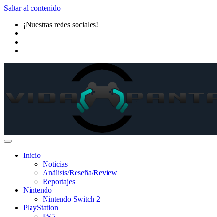
Saltar al contenido
¡Nuestras redes sociales!
Inicio
Noticias
Análisis/Reseña/Review
Reportajes
Nintendo
Nintendo Switch 2
PlayStation
PS5