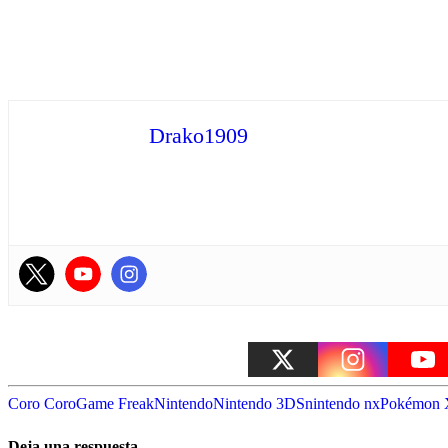
Drako1909
Coro Coro
Game Freak
Nintendo
Nintendo 3DS
nintendo nx
Pokémon
Deja una respuesta