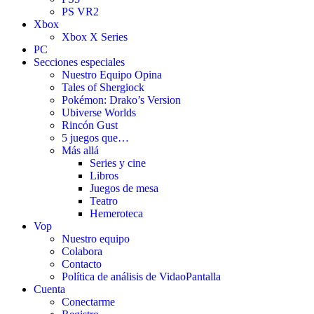
PS VR2
Xbox
Xbox X Series
PC
Secciones especiales
Nuestro Equipo Opina
Tales of Shergiock
Pokémon: Drako’s Version
Ubiverse Worlds
Rincón Gust
5 juegos que…
Más allá
Series y cine
Libros
Juegos de mesa
Teatro
Hemeroteca
Vop
Nuestro equipo
Colabora
Contacto
Política de análisis de VidaoPantalla
Cuenta
Conectarme