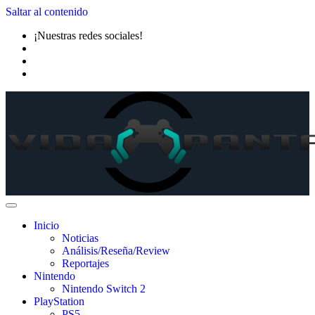
Saltar al contenido
¡Nuestras redes sociales!
Inicio
Noticias
Análisis/Reseña/Review
Reportajes
Nintendo
Nintendo Switch 2
PlayStation
PS5