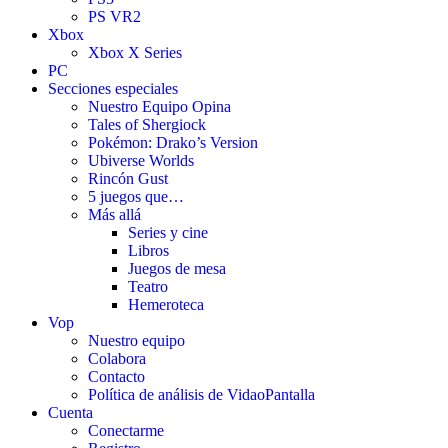
PS VR2
Xbox
Xbox X Series
PC
Secciones especiales
Nuestro Equipo Opina
Tales of Shergiock
Pokémon: Drako’s Version
Ubiverse Worlds
Rincón Gust
5 juegos que…
Más allá
Series y cine
Libros
Juegos de mesa
Teatro
Hemeroteca
Vop
Nuestro equipo
Colabora
Contacto
Política de análisis de VidaoPantalla
Cuenta
Conectarme