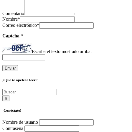
Comentario
Nombre
*
Correo electrónico
*
Captcha
*
Escriba el texto mostrado arriba:
¿Qué te apetece leer?
Ir
¡Conéctate!
Nombre de usuario
Contraseña