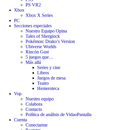
PS VR2
Xbox
Xbox X Series
PC
Secciones especiales
Nuestro Equipo Opina
Tales of Shergiock
Pokémon: Drako’s Version
Ubiverse Worlds
Rincón Gust
5 juegos que…
Más allá
Series y cine
Libros
Juegos de mesa
Teatro
Hemeroteca
Vop
Nuestro equipo
Colabora
Contacto
Política de análisis de VidaoPantalla
Cuenta
Conectarme