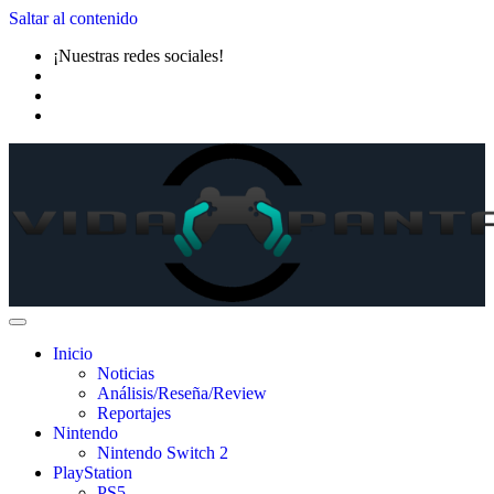
Saltar al contenido
¡Nuestras redes sociales!
Inicio
Noticias
Análisis/Reseña/Review
Reportajes
Nintendo
Nintendo Switch 2
PlayStation
PS5