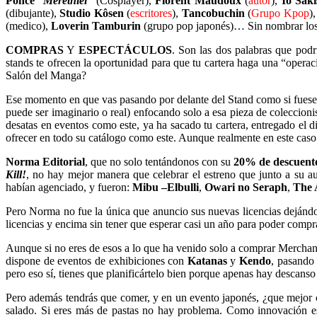
Ponce
“
Merethiel
” (Cosplayer),
Florent Maudoux
(
autor
),
Io Sak
(dibujante),
Studio Kôsen
(
escritores
),
Tancobuchin
(
Grupo Kpop
)
(medico),
Loverin Tamburin
(grupo pop japonés)… Sin nombrar los 
COMPRAS
Y
ESPECTÁCULOS
. Son las dos palabras que pod
stands te ofrecen la oportunidad para que tu cartera haga una “operaci
Salón del Manga?
Ese momento en que vas pasando por delante del Stand como si fuese o
puede ser imaginario o real) enfocando solo a esa pieza de coleccioni
desatas en eventos como este, ya ha sacado tu cartera, entregado el d
ofrecer en todo su catálogo como este. Aunque realmente en este caso
Norma Editorial
, que no solo tentándonos con su
20% de descuent
Kill!
, no hay mejor manera que celebrar el estreno que junto a su 
habían agenciado, y fueron:
Mibu –Elbulli
,
Owari no Seraph
,
The 
Pero Norma no fue la única que anuncio sus nuevas licencias dejándo
licencias y encima sin tener que esperar casi un año para poder compra
Aunque si no eres de esos a lo que ha venido solo a comprar Merchan
dispone de eventos de exhibiciones con
Katanas
y
Kendo
, pasando 
pero eso sí, tienes que planificártelo bien porque apenas hay descanso 
Pero además tendrás que comer, y en un evento japonés, ¿que mejor 
salado. Si eres más de pastas no hay problema. Como innovación es