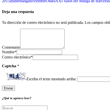
2015
anime
manga
noviembre
Otaku
XXI Salón del Manga de Barcelon
Deja una respuesta
Tu dirección de correo electrónico no será publicada.
Los campos obli
Comentario
Nombre
*
Correo electrónico
*
Captcha
*
Escriba el texto mostrado arriba:
¿Qué te apetece leer?