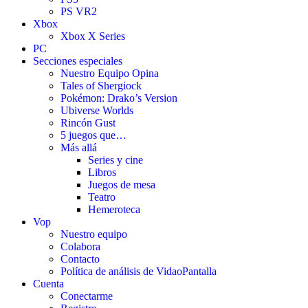
PS VR2
Xbox
Xbox X Series
PC
Secciones especiales
Nuestro Equipo Opina
Tales of Shergiock
Pokémon: Drako’s Version
Ubiverse Worlds
Rincón Gust
5 juegos que…
Más allá
Series y cine
Libros
Juegos de mesa
Teatro
Hemeroteca
Vop
Nuestro equipo
Colabora
Contacto
Política de análisis de VidaoPantalla
Cuenta
Conectarme