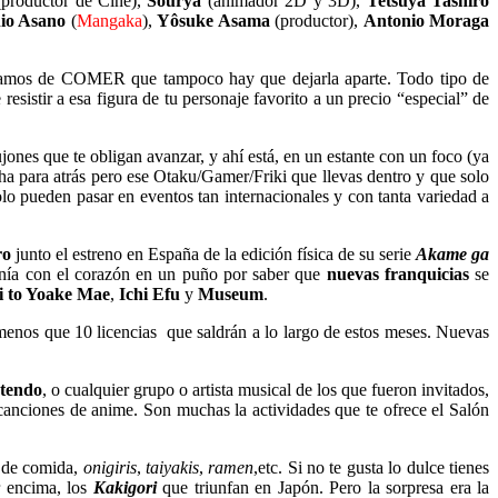
productor de Cine),
Sourya
(animador 2D y 3D),
Tetsuya Tashiro
nio Asano
(
Mangaka
),
Yôsuke Asama
(productor),
Antonio Moraga
daríamos de COMER que tampoco hay que dejarla aparte. Todo tipo de
esistir a esa figura de tu personaje favorito a un precio “especial” de
nes que te obligan avanzar, y ahí está, en un estante con un foco (ya
cha para atrás pero ese Otaku/Gamer/Friki que llevas dentro y que solo
olo pueden pasar en eventos tan internacionales y con tanta variedad a
ro
junto el estreno en España de la edición física de su serie
Akame ga
tenía con el corazón en un puño por saber que
nuevas franquicias
se
i to Yoake Mae
,
Ichi Efu
y
Museum
.
menos que 10 licencias que saldrán a lo largo de estos meses. Nuevas
tendo
, o cualquier grupo o artista musical de los que fueron invitados,
anciones de anime. Son muchas la actividades que te ofrece el Salón
s de comida,
onigiris
,
taiyakis
,
ramen
,etc. Si no te gusta lo dulce tienes
r encima, los
Kakigori
que triunfan en Japón. Pero la sorpresa era la