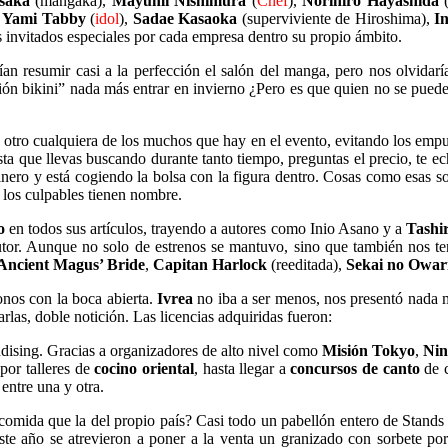
isaka
(mangaka),
Mayumi Nishimura
(
Chef
),
Norihiro Hayashida
(
,
Yami Tabby
(
idol
),
Sadae Kasaoka
(superviviente de Hiroshima),
I
invitados especiales por cada empresa dentro su propio ámbito.
rían resumir casi a la perfección el salón del manga, pero nos olvi
ón bikini” nada más entrar en invierno ¿Pero es que quien no se puede r
tro cualquiera de los muchos que hay en el evento, evitando los empujo
sta que llevas buscando durante tanto tiempo, preguntas el precio, te e
inero y está cogiendo la bolsa con la figura dentro. Cosas como esas s
 los culpables tienen nombre.
o
en todos sus artículos, trayendo a autores como Inio Asano y a
Tashi
autor. Aunque no solo de estrenos se mantuvo, sino que también nos 
Ancient Magus’ Bride
,
Capitan Harlock
(reeditada),
Sekai no Owar
nos con la boca abierta.
Ivrea
no iba a ser menos, nos presentó nada 
rlas, doble notición. Las licencias adquiridas fueron:
dising. Gracias a organizadores de alto nivel como
Misión
Tokyo
,
Nin
por talleres de
cocino oriental
, hasta llegar a
concursos de canto
de c
entre una y otra.
comida que la del propio país? Casi todo un pabellón entero de Stand
te año se atrevieron a poner a la venta un granizado con sorbete po