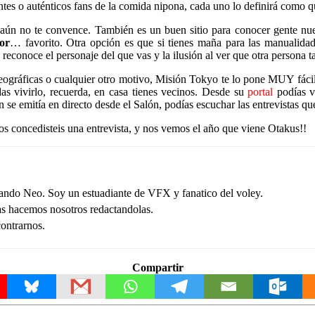
tes o auténticos fans de la comida nipona, cada uno lo definirá como q
i aún no te convence. También es un buen sitio para conocer gente nu
tor
… favorito. Otra opción es que si tienes maña para las manualidad
e reconoce el personaje del que vas y la ilusión al ver que otra person
geográficas o cualquier otro motivo, Misión Tokyo te lo pone MUY fácil 
as vivirlo, recuerda, en casa tienes vecinos. Desde su
portal
podías v
n se emitía en directo desde el Salón, podías escuchar las entrevistas qu
e nos concedisteis una entrevista, y nos vemos el año que viene Otakus!!
ndo Neo. Soy un estuadiante de VFX y fanatico del voley.
las hacemos nosotros redactandolas.
ontrarnos.
Compartir