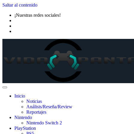
Saltar al contenido
¡Nuestras redes sociales!
Inicio
Noticias
Análisis/Reseña/Review
Reportajes
Nintendo
Nintendo Switch 2
PlayStation
PS5