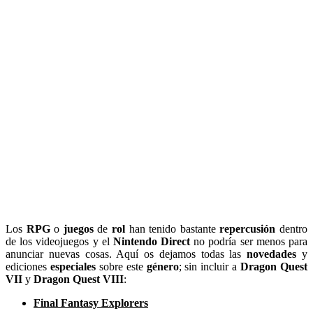
Los
RPG
o
juegos
de
rol
han tenido bastante
repercusión
dentro
de los videojuegos y el
Nintendo Direct
no podría ser menos para
anunciar nuevas cosas. Aquí os dejamos todas las
novedades
y
ediciones
especiales
sobre este
género
; sin incluir a
Dragon Quest
VII
y
Dragon Quest VIII
:
Final Fantasy Explorers