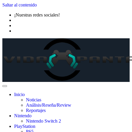
Saltar al contenido
¡Nuestras redes sociales!
Inicio
Noticias
Análisis/Reseña/Review
Reportajes
Nintendo
Nintendo Switch 2
PlayStation
PS5