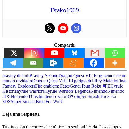
Drako1909
Compartir
bravely default
Bravely Second
Dragon Quest VII: Fragmentos de un
mundo olvidado
Dragon Quest VIII: El periplo del Rey Maldito
Final
Fantasy Explorers
Fire emblem: Fates
Genei Ibun Roku #FE
Hyrule
Historia
hyrule warriors
Hyrule Warriors Legends
Nintendo
Nintendo
3DS
Nintendo Direct
nintendo wii u
RPG
Super Smash Bros For
3DS
Super Smash Bros For Wii U
Deja una respuesta
Tu dirección de correo electrónico no será publicada.
Los campos