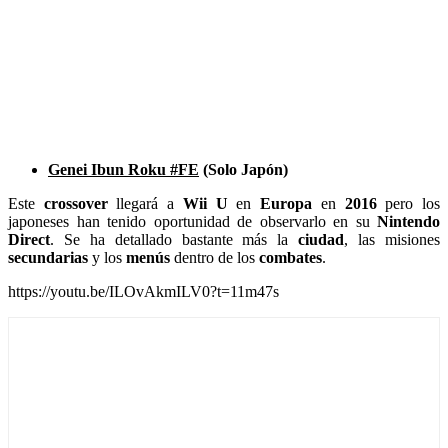
Genei Ibun Roku #FE
(Solo Japón)
Este
crossover
llegará a
Wii U
en
Europa
en
2016
pero los
japoneses han tenido oportunidad de observarlo en su
Nintendo
Direct
. Se ha detallado bastante más la
ciudad
, las misiones
secundarias
y los
menús
dentro de los
combates
.
https://youtu.be/ILOvAkmILV0?t=11m47s