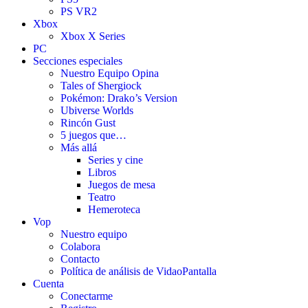
PS VR2
Xbox
Xbox X Series
PC
Secciones especiales
Nuestro Equipo Opina
Tales of Shergiock
Pokémon: Drako’s Version
Ubiverse Worlds
Rincón Gust
5 juegos que…
Más allá
Series y cine
Libros
Juegos de mesa
Teatro
Hemeroteca
Vop
Nuestro equipo
Colabora
Contacto
Política de análisis de VidaoPantalla
Cuenta
Conectarme