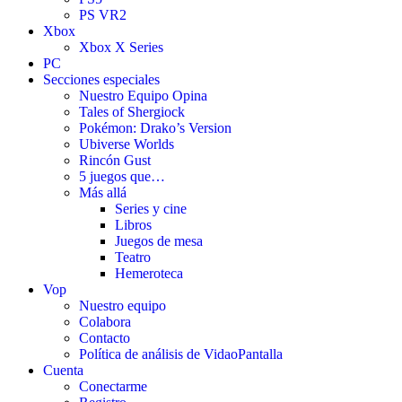
PS VR2
Xbox
Xbox X Series
PC
Secciones especiales
Nuestro Equipo Opina
Tales of Shergiock
Pokémon: Drako’s Version
Ubiverse Worlds
Rincón Gust
5 juegos que…
Más allá
Series y cine
Libros
Juegos de mesa
Teatro
Hemeroteca
Vop
Nuestro equipo
Colabora
Contacto
Política de análisis de VidaoPantalla
Cuenta
Conectarme