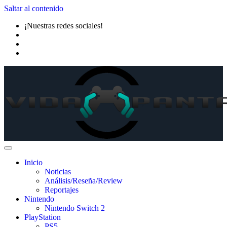
Saltar al contenido
¡Nuestras redes sociales!
Inicio
Noticias
Análisis/Reseña/Review
Reportajes
Nintendo
Nintendo Switch 2
PlayStation
PS5