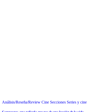
Análisis/Reseña/Review
Cine
Secciones
Series y cine
Campeones, una película que nos da una lección de la vida