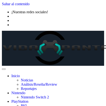
Saltar al contenido
¡Nuestras redes sociales!
Inicio
Noticias
Análisis/Reseña/Review
Reportajes
Nintendo
Nintendo Switch 2
PlayStation
PS5