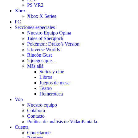
PS VR2
Xbox
Xbox X Series
PC
Secciones especiales
Nuestro Equipo Opina
Tales of Shergiock
Pokémon: Drako’s Version
Ubiverse Worlds
Rincón Gust
5 juegos que…
Más allá
Series y cine
Libros
Juegos de mesa
Teatro
Hemeroteca
Vop
Nuestro equipo
Colabora
Contacto
Política de análisis de VidaoPantalla
Cuenta
Conectarme