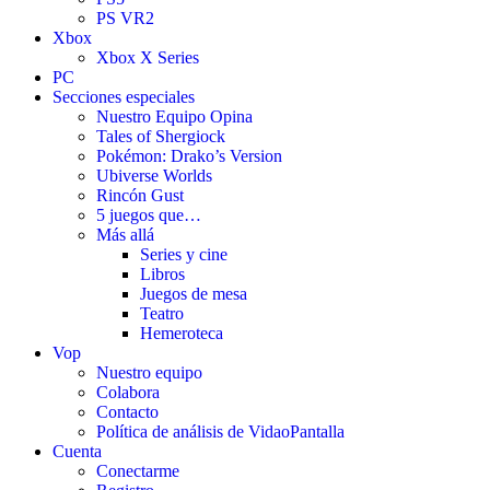
PS VR2
Xbox
Xbox X Series
PC
Secciones especiales
Nuestro Equipo Opina
Tales of Shergiock
Pokémon: Drako’s Version
Ubiverse Worlds
Rincón Gust
5 juegos que…
Más allá
Series y cine
Libros
Juegos de mesa
Teatro
Hemeroteca
Vop
Nuestro equipo
Colabora
Contacto
Política de análisis de VidaoPantalla
Cuenta
Conectarme