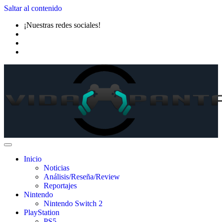
Saltar al contenido
¡Nuestras redes sociales!
Inicio
Noticias
Análisis/Reseña/Review
Reportajes
Nintendo
Nintendo Switch 2
PlayStation
PS5