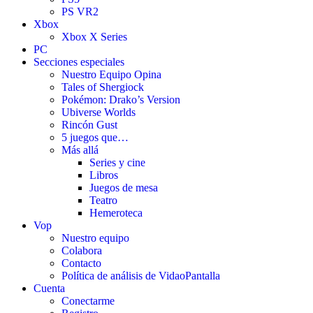
PS VR2
Xbox
Xbox X Series
PC
Secciones especiales
Nuestro Equipo Opina
Tales of Shergiock
Pokémon: Drako’s Version
Ubiverse Worlds
Rincón Gust
5 juegos que…
Más allá
Series y cine
Libros
Juegos de mesa
Teatro
Hemeroteca
Vop
Nuestro equipo
Colabora
Contacto
Política de análisis de VidaoPantalla
Cuenta
Conectarme