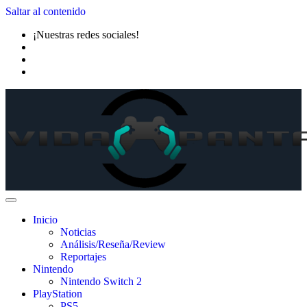
Saltar al contenido
¡Nuestras redes sociales!
Inicio
Noticias
Análisis/Reseña/Review
Reportajes
Nintendo
Nintendo Switch 2
PlayStation
PS5